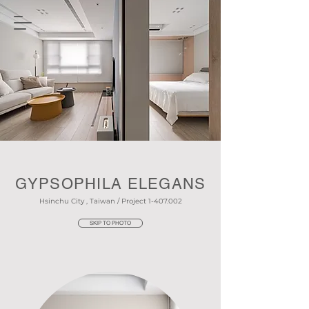
GYPSOPHILA ELEGANS
Hsinchu City , Taiwan / Project
1-407.002
SKIP TO PHOTO