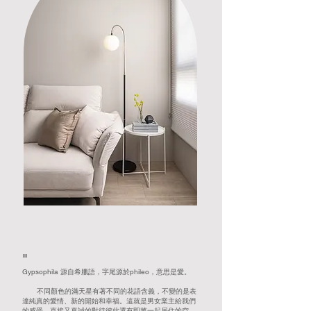
"
Gypsophila 源自希臘語，字尾源於phileo，意思是愛。
不同顏色的滿天
星有著不同的花語含義，不變的是表
達純真的愛情、新的開始和幸福。
這就是男女業主給我們
的感受，直接又真誠的對待彼此還有即將一起居住的空