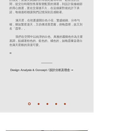
間，從交往時期預售屋客變配置的溝通，到設計裝修細節
的用心挑選，更在交屋後不久，在這個家對彼此許下承
諾，每個過程都讓我們記憶深刻且感動著。
滿天星，在初夏
盛開白色小花，繁盛細緻、分布勻
稱，猶如繁星漫天，又彷佛清晨雲霧，傍晚霞煙，故又別
名「霞草」。
我們
在空間中以純淨的白色、典雅的霧鄉色作為主要
基調，點綴著粉色的、藍色的、橘色的，如晚霞暈染著白
色滿天星般的浪漫可愛。
"
Design Analysis &
Concept / 設計分析及理念 ➞