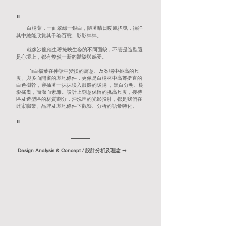
"
白楊葉，一面翠綠一銀白，隨著晴日暖風搖曳，徜徉
其中總能欣賞其千姿百態、影影綽綽。
就像沙龍催生著掩映生姿的不同面貌，不管是造型還
是心境上，都有煥然一新的體驗與感受。
而白楊葉在神話中變換的寓意、及案場中挑高的
尺
度、與
多面開窗的基地條件，更像是白楊林中高聳挺直的
白色樹幹，穿插著
一抹抹映入眼簾的暖陽 ，黑白分明、樹
影搖曳，簡潔而素雅。設計上刻意保留的挑高尺度，接待
區及造型區的材質劃分，沖洗區的光影投射，都是我們在
此案職業、品牌及基地條件下觀察、分析的語彙轉化。
"
Design Analysis &
Concept / 設計分析及理念 ➞