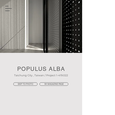
POPULUS ALBA
Taichung City , Taiwan / Project
1-419.022
SKIP TO PHOTO
IW MAGAZINE PAGE